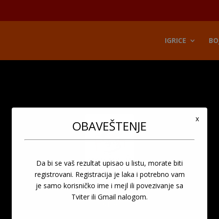
modal-check
IGRICE
BO
x
OBAVEŠTENJE
Da bi se vaš rezultat upisao u listu, morate biti
registrovani. Registracija je laka i potrebno vam
je samo korisničko ime i mejl ili povezivanje sa
Tviter ili Gmail nalogom.